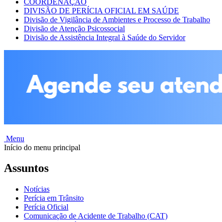
COORDENAÇÃO
DIVISÃO DE PERÍCIA OFICIAL EM SAÚDE
Divisão de Vigilância de Ambientes e Processo de Trabalho
Divisão de Atenção Psicossocial
Divisão de Assistência Integral à Saúde do Servidor
Menu
Início do menu principal
Assuntos
Notícias
Perícia em Trânsito
Perícia Oficial
Comunicação de Acidente de Trabalho (CAT)