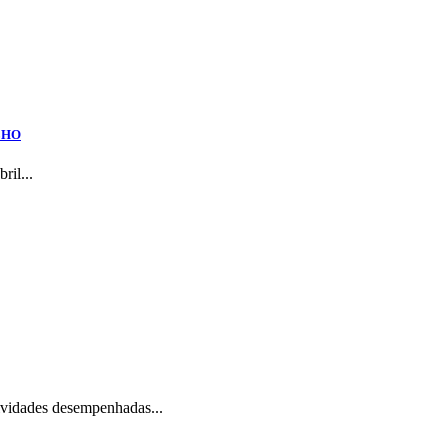
LHO
ril...
ades desempenhadas...