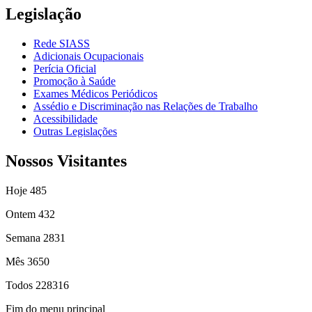
Legislação
Rede SIASS
Adicionais Ocupacionais
Perícia Oficial
Promoção à Saúde
Exames Médicos Periódicos
Assédio e Discriminação nas Relações de Trabalho
Acessibilidade
Outras Legislações
Nossos Visitantes
Hoje
485
Ontem
432
Semana
2831
Mês
3650
Todos
228316
Fim do menu principal