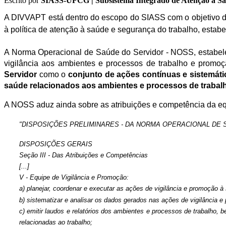
Escrito por
SIASS-UFCG | Subsistema Integrado de Atenção à Sa
A DIVVAPT está dentro do escopo do SIASS com o objetivo 
à política de atenção à saúde e segurança do trabalho, estabe
A Norma Operacional de Saúde do Servidor - NOSS, estabelec
vigilância aos ambientes e processos de trabalho e promoç
Servidor
como o
conjunto de ações contínuas e sistemática
saúde relacionados aos ambientes e processos de trabalho
A NOSS aduz ainda sobre as atribuições e competência da eq
"DISPOSIÇÕES PRELIMINARES - DA NORMA OPERACIONAL DE 
DISPOSIÇÕES GERAIS
Seção III - Das Atribuições e Competências
[...]
V - Equipe de Vigilância e Promoção:
a) planejar, coordenar e executar as ações de vigilância e promoção
b) sistematizar e analisar os dados gerados nas ações de vigilância
c) emitir laudos e relatórios dos ambientes e processos de trabalho
relacionadas ao trabalho;