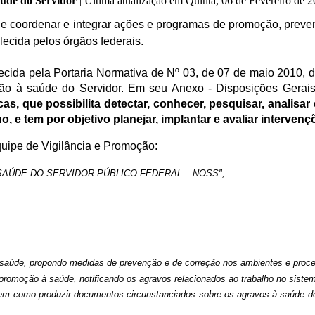
úde do Servidor
|
Última atualização em Quinta, 06 de Fevereiro de 
de coordenar e integrar ações e programas de promoção, prev
lecida pelos órgãos federais.
ida pela Portaria Normativa de Nº 03, de 07 de maio 2010, de
ão à saúde do Servidor. Em seu Anexo - Disposições Gerais, 
s, que possibilita detectar, conhecer, pesquisar, analisar
, e tem por objetivo planejar, implantar e avaliar interve
uipe de Vigilância e Promoção:
SAÚDE DO SERVIDOR PÚBLICO FEDERAL – NOSS",
 à saúde, propondo medidas de prevenção e de correção nos ambientes e proc
 e promoção à saúde, notificando os agravos relacionados ao trabalho no sis
, bem como produzir documentos circunstanciados sobre os agravos à saúde 