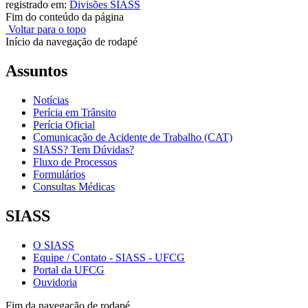
registrado em:
Divisões SIASS
Fim do conteúdo da página
Voltar para o topo
Início da navegação de rodapé
Assuntos
Notícias
Perícia em Trânsito
Perícia Oficial
Comunicação de Acidente de Trabalho (CAT)
SIASS? Tem Dúvidas?
Fluxo de Processos
Formulários
Consultas Médicas
SIASS
O SIASS
Equipe / Contato - SIASS - UFCG
Portal da UFCG
Ouvidoria
Fim da navegação de rodapé