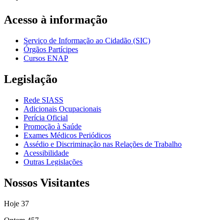
Acesso à informação
Serviço de Informação ao Cidadão (SIC)
Órgãos Partícipes
Cursos ENAP
Legislação
Rede SIASS
Adicionais Ocupacionais
Perícia Oficial
Promoção à Saúde
Exames Médicos Periódicos
Assédio e Discriminação nas Relações de Trabalho
Acessibilidade
Outras Legislações
Nossos Visitantes
Hoje
37