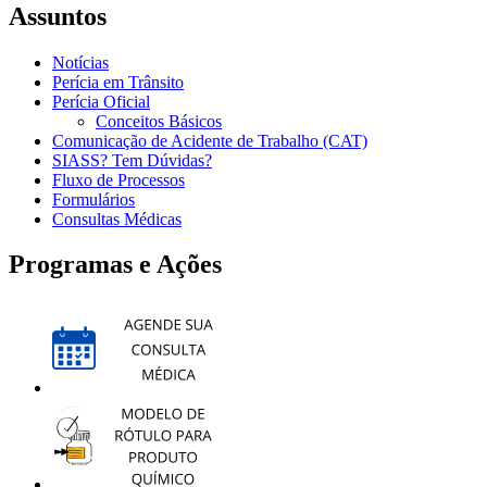
Assuntos
Notícias
Perícia em Trânsito
Perícia Oficial
Conceitos Básicos
Comunicação de Acidente de Trabalho (CAT)
SIASS? Tem Dúvidas?
Fluxo de Processos
Formulários
Consultas Médicas
Programas e Ações