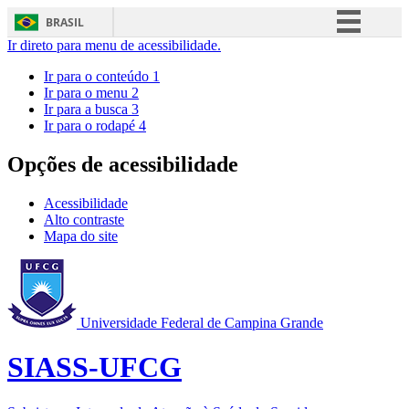
BRASIL
Ir direto para menu de acessibilidade.
Simplifique!
Ir para o conteúdo
1
Comunica BR
Ir para o menu
2
Ir para a busca
3
Participe
Ir para o rodapé
4
Acesso à informação
Opções de acessibilidade
Legislação
Canais
Acessibilidade
Alto contraste
Mapa do site
Universidade Federal de Campina Grande
SIASS-UFCG