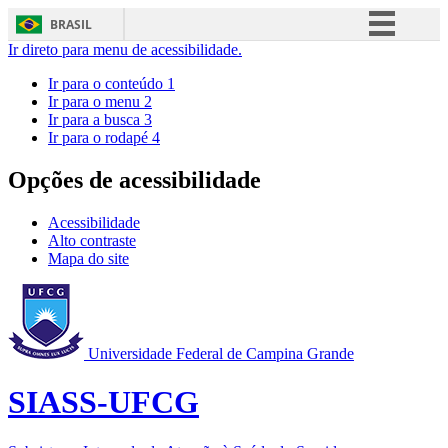
BRASIL
Ir direto para menu de acessibilidade.
Simplifique!
Ir para o conteúdo
1
Comunica BR
Ir para o menu
2
Ir para a busca
3
Participe
Ir para o rodapé
4
Acesso à informação
Opções de acessibilidade
Legislação
Canais
Acessibilidade
Alto contraste
Mapa do site
Universidade Federal de Campina Grande
SIASS-UFCG