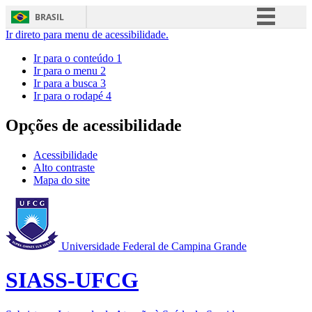
BRASIL
Ir direto para menu de acessibilidade.
Simplifique!
Ir para o conteúdo
1
Comunica BR
Ir para o menu
2
Ir para a busca
3
Participe
Ir para o rodapé
4
Acesso à informação
Opções de acessibilidade
Legislação
Canais
Acessibilidade
Alto contraste
Mapa do site
Universidade Federal de Campina Grande
SIASS-UFCG