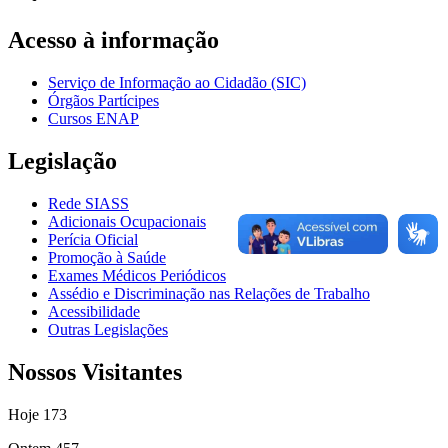
Acesso à informação
Serviço de Informação ao Cidadão (SIC)
Órgãos Partícipes
Cursos ENAP
Legislação
Rede SIASS
Adicionais Ocupacionais
Perícia Oficial
Promoção à Saúde
Exames Médicos Periódicos
Assédio e Discriminação nas Relações de Trabalho
Acessibilidade
Outras Legislações
Nossos Visitantes
Hoje
173