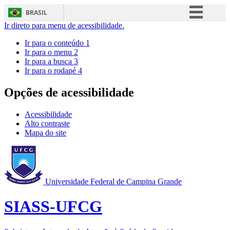
BRASIL
Ir direto para menu de acessibilidade.
Simplifique!
Ir para o conteúdo
1
Comunica BR
Ir para o menu
2
Ir para a busca
3
Participe
Ir para o rodapé
4
Acesso à informação
Opções de acessibilidade
Legislação
Canais
Acessibilidade
Alto contraste
Mapa do site
Universidade Federal de Campina Grande
SIASS-UFCG