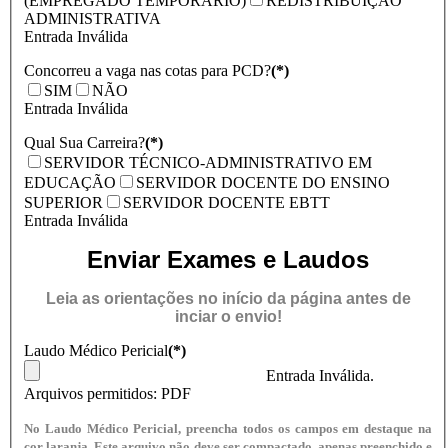
(EMPREGADO TEMPORÁRIO)
REDISTRIBUIÇÃO
ADMINISTRATIVA
Entrada Inválida
Concorreu a vaga nas cotas para PCD?
(*)
SIM
NÃO
Entrada Inválida
Qual Sua Carreira?
(*)
SERVIDOR TÉCNICO-ADMINISTRATIVO EM
EDUCAÇÃO
SERVIDOR DOCENTE DO ENSINO
SUPERIOR
SERVIDOR DOCENTE EBTT
Entrada Inválida
Enviar Exames e Laudos
Leia as orientações no início da página antes de
inciar o envio!
Laudo Médico Pericial
(*)
Entrada Inválida.
Arquivos permitidos: PDF
No Laudo Médico Pericial, preencha todos os campos em destaque na
cor laranja. Este arquivo não deve ser compactado, apenas preenchido e