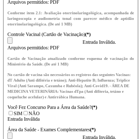
Arquivos permitidos: PDF
Conforme item 2.1: Avaliação otorrinolaringológica, acompanhada de
laringoscopia e audiometria tonal com parecer médico de aptidão
otorrinolaringológica. (De até 1 MB)
Controle Vacinal (Cartão de Vacinação)
(*)
Entrada Inválida.
Arquivos permitidos: PDF
Cartão de Vacinação atualizado conforme esquema de vacinação do
Ministério da Saúde. (De até 1 MB)
No cartão de vacina são necessários os registros das seguintes Vacinas:
dT Adulto (Anti difitéria e tetáno); Anti-Hepatite B; Influenza; Triplice
Viral (Anti Sarampo, Caxumba e Rubéola); Anti-Covid19. - ÁREA DE
MEDICINA VETERINÁRIA: Vacinas dTpa (Anti difiteria, tetáno e
coqueluche acelular) e Antirrábica Humana.
Você Fez Concurso Para a Área da Saúde?
(*)
SIM
NÃO
Entrada Inválida
Área da Saúde - Exames Complementares
(*)
Entrada Inválida.