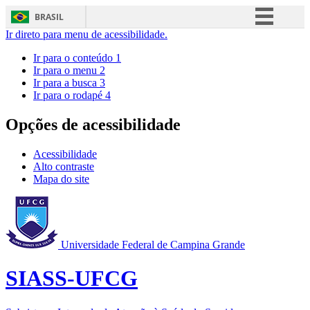
BRASIL
Ir direto para menu de acessibilidade.
Simplifique!
Ir para o conteúdo
1
Comunica BR
Ir para o menu
2
Ir para a busca
3
Participe
Ir para o rodapé
4
Acesso à informação
Opções de acessibilidade
Legislação
Canais
Acessibilidade
Alto contraste
Mapa do site
Universidade Federal de Campina Grande
SIASS-UFCG